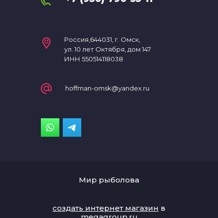
Россия,644031, г. Омск,
ул. 10 лет Октября, дом 147
ИНН 550514118038
hoffman-omsk@yandex.ru
Мир рыболова
создать интернет магазин
в
megagroup.ru