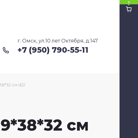
0
Ко
Ко
г. Омск, ул.10 лет Октября, д.147
+7 (950) 790-55-11
Cу
Ка
38*32 см d22
9*38*32 см