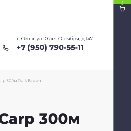
0
Ко
Ко
г. Омск, ул.10 лет Октября, д.147
+7 (950) 790-55-11
Cу
Ка
Carp 300м Dark Brown
 Carp 300м