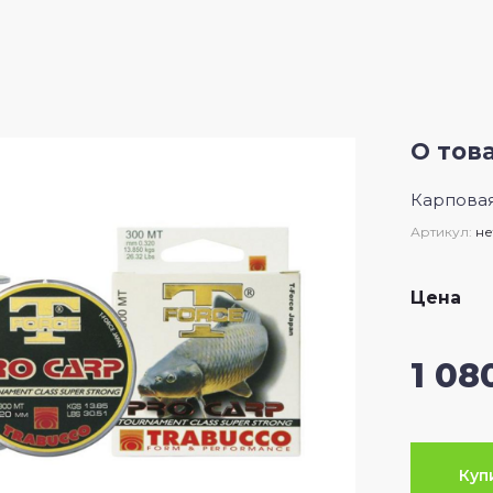
О тов
Карповая
Артикул:
не
Цена
1 08
Куп